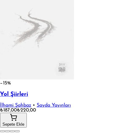
−15%
Yol Şiirleri
İlhami Şahbaz
•
Sayda Yayınları
₺187,00
₺220,00
Sepete Ekle