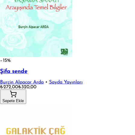
−15%
Şifa sende
Burçin Alpacar Arda
•
Sayda Yayınları
₺272,00
₺320,00
Sepete Ekle