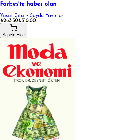
Forbes'te haber olan
Yusuf Çifci
•
Sayda Yayınları
₺263,50
₺310,00
Sepete Ekle