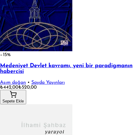
−15%
Medeniyet Devlet kavramı, yeni bir paradigmanın
habercisi
Asım doğan
•
Sayda Yayınları
₺442,00
₺520,00
Sepete Ekle