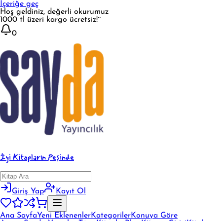
İçeriğe geç
Hoş geldiniz, değerli okurumuz
1000 tl üzeri kargo ücretsiz!¨
0
İyi Kitapların Peşinde
Giriş Yap
Kayıt Ol
Ana Sayfa
Yeni Eklenenler
Kategoriler
Konuya Göre