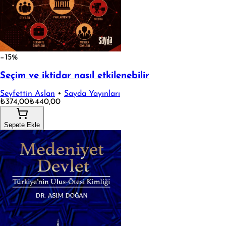
−15%
Seçim ve iktidar nasıl etkilenebilir
Seyfettin Aslan
•
Sayda Yayınları
₺374,00
₺440,00
Sepete Ekle