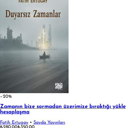
−20%
Zamanın bize sormadan üzerimize bıraktığı yükle
hesaplaşma
Fatih Ertugay
•
Sayda Yayınları
₺280,00
₺350,00