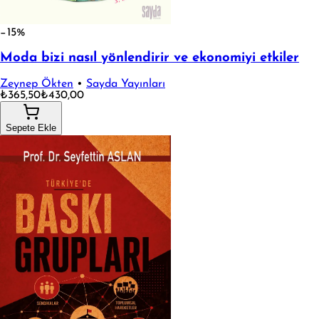
−15%
Moda bizi nasıl yönlendirir ve ekonomiyi etkiler
Zeynep Ökten
•
Sayda Yayınları
₺365,50
₺430,00
Sepete Ekle