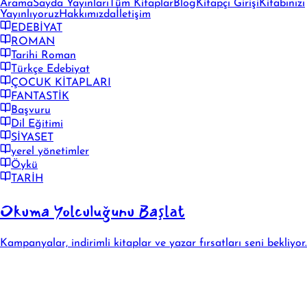
Arama
Sayda Yayınları
Tüm Kitaplar
Blog
Kitapçı Girişi
Kitabınızı
Yayınlıyoruz
Hakkımızda
İletişim
EDEBİYAT
ROMAN
Tarihi Roman
Türkçe Edebiyat
ÇOCUK KİTAPLARI
FANTASTİK
Başvuru
Dil Eğitimi
SİYASET
yerel yönetimler
Öykü
TARİH
Okuma Yolculuğunu Başlat
Kampanyalar, indirimli kitaplar ve yazar fırsatları seni bekliyor.