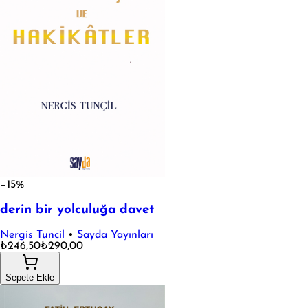
−15%
derin bir yolculuğa davet
Nergis Tuncil
•
Sayda Yayınları
₺246,50
₺290,00
Sepete Ekle