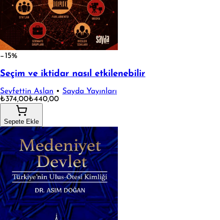
−15%
Seçim ve iktidar nasıl etkilenebilir
Seyfettin Aslan
•
Sayda Yayınları
₺374,00
₺440,00
Sepete Ekle