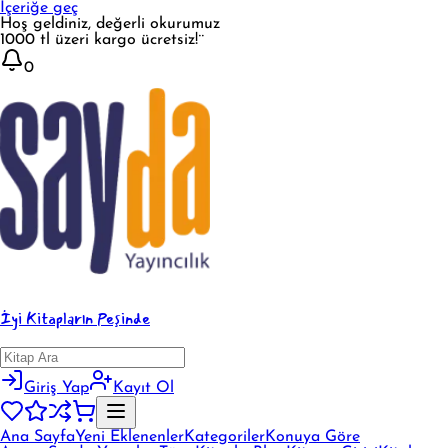
İçeriğe geç
Hoş geldiniz, değerli okurumuz
1000 tl üzeri kargo ücretsiz!¨
0
İyi Kitapların Peşinde
Giriş Yap
Kayıt Ol
Ana Sayfa
Yeni Eklenenler
Kategoriler
Konuya Göre