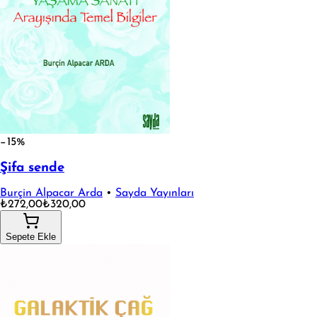
−15%
Şifa sende
Burçin Alpacar Arda
•
Sayda Yayınları
₺272,00
₺320,00
Sepete Ekle