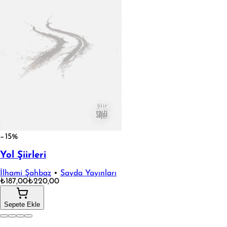
−15%
Yol Şiirleri
İlhami Şahbaz
•
Sayda Yayınları
₺187,00
₺220,00
Sepete Ekle