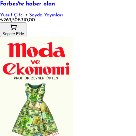
Forbes'te haber olan
Yusuf Çifci
•
Sayda Yayınları
₺263,50
₺310,00
Sepete Ekle