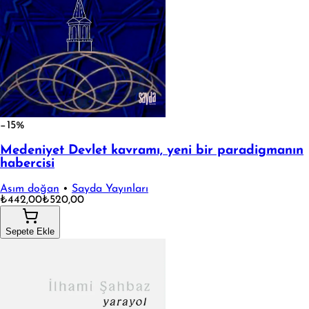
−15%
Medeniyet Devlet kavramı, yeni bir paradigmanın
habercisi
Asım doğan
•
Sayda Yayınları
₺442,00
₺520,00
Sepete Ekle