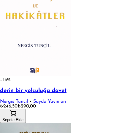
−15%
derin bir yolculuğa davet
Nergis Tuncil
•
Sayda Yayınları
₺246,50
₺290,00
Sepete Ekle