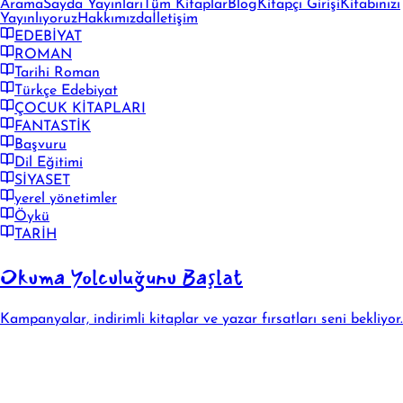
Arama
Sayda Yayınları
Tüm Kitaplar
Blog
Kitapçı Girişi
Kitabınızı
Yayınlıyoruz
Hakkımızda
İletişim
EDEBİYAT
ROMAN
Tarihi Roman
Türkçe Edebiyat
ÇOCUK KİTAPLARI
FANTASTİK
Başvuru
Dil Eğitimi
SİYASET
yerel yönetimler
Öykü
TARİH
Okuma Yolculuğunu Başlat
Kampanyalar, indirimli kitaplar ve yazar fırsatları seni bekliyor.