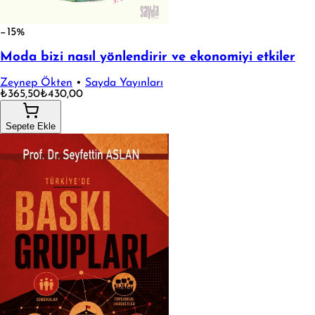
−15%
Moda bizi nasıl yönlendirir ve ekonomiyi etkiler
Zeynep Ökten
•
Sayda Yayınları
₺365,50
₺430,00
Sepete Ekle