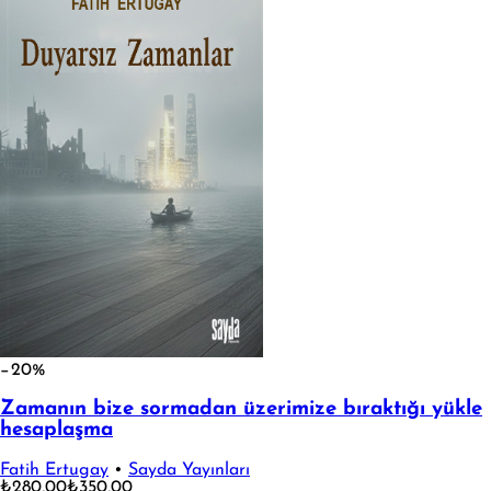
−20%
Zamanın bize sormadan üzerimize bıraktığı yükle
hesaplaşma
Fatih Ertugay
•
Sayda Yayınları
₺280,00
₺350,00