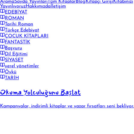
Arama
Sayda Yayınları
Tüm Kitaplar
Blog
Kitapçı Girişi
Kitabınızı
Yayınlıyoruz
Hakkımızda
İletişim
EDEBİYAT
ROMAN
Tarihi Roman
Türkçe Edebiyat
ÇOCUK KİTAPLARI
FANTASTİK
Başvuru
Dil Eğitimi
SİYASET
yerel yönetimler
Öykü
TARİH
Okuma Yolculuğunu Başlat
Kampanyalar, indirimli kitaplar ve yazar fırsatları seni bekliyor.