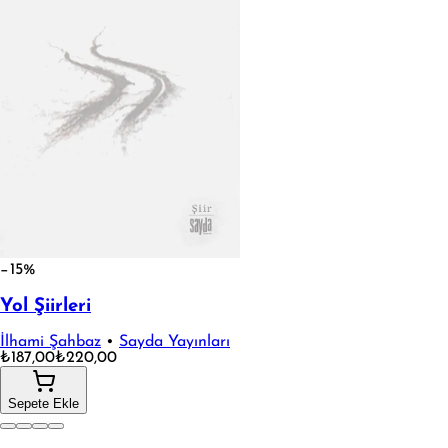
−15%
Yol Şiirleri
İlhami Şahbaz
•
Sayda Yayınları
₺187,00
₺220,00
Sepete Ekle