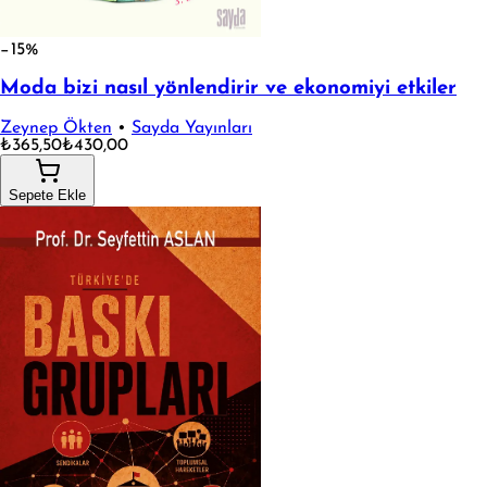
−15%
Moda bizi nasıl yönlendirir ve ekonomiyi etkiler
Zeynep Ökten
•
Sayda Yayınları
₺365,50
₺430,00
Sepete Ekle