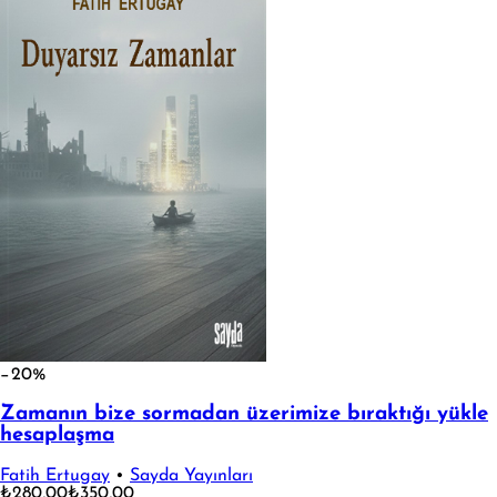
−20%
Zamanın bize sormadan üzerimize bıraktığı yükle
hesaplaşma
Fatih Ertugay
•
Sayda Yayınları
₺280,00
₺350,00