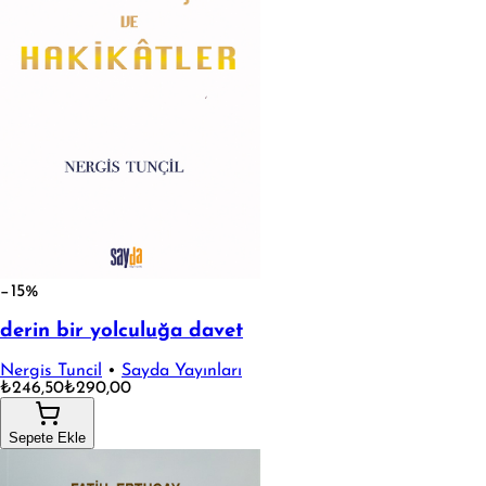
−15%
derin bir yolculuğa davet
Nergis Tuncil
•
Sayda Yayınları
₺246,50
₺290,00
Sepete Ekle