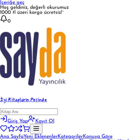
İçeriğe geç
Hoş geldiniz, değerli okurumuz
1000 tl üzeri kargo ücretsiz!¨
0
İyi Kitapların Peşinde
Giriş Yap
Kayıt Ol
Ana Sayfa
Yeni Eklenenler
Kategoriler
Konuya Göre