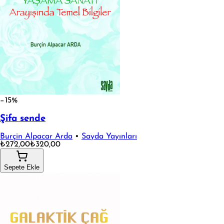
−15%
Şifa sende
Burçin Alpacar Arda
•
Sayda Yayınları
₺272,00
₺320,00
Sepete Ekle