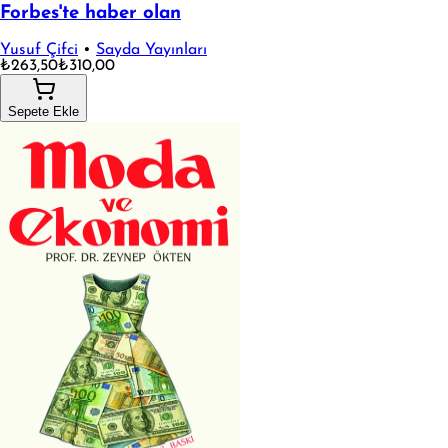
Forbes'te haber olan
Yusuf Çifci
•
Sayda Yayınları
₺263,50
₺310,00
Sepete Ekle