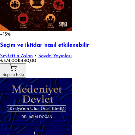
−15%
Seçim ve iktidar nasıl etkilenebilir
Seyfettin Aslan
•
Sayda Yayınları
₺374,00
₺440,00
Sepete Ekle