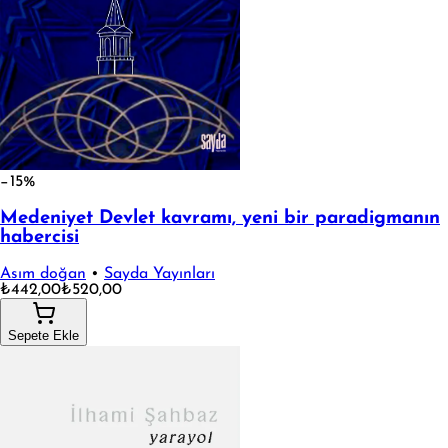
−15%
Medeniyet Devlet kavramı, yeni bir paradigmanın
habercisi
Asım doğan
•
Sayda Yayınları
₺442,00
₺520,00
Sepete Ekle