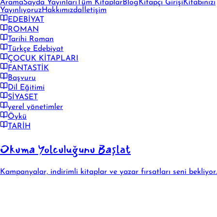
Arama
Sayda Yayınları
Tüm Kitaplar
Blog
Kitapçı Girişi
Kitabınızı
Yayınlıyoruz
Hakkımızda
İletişim
EDEBİYAT
ROMAN
Tarihi Roman
Türkçe Edebiyat
ÇOCUK KİTAPLARI
FANTASTİK
Başvuru
Dil Eğitimi
SİYASET
yerel yönetimler
Öykü
TARİH
Okuma Yolculuğunu Başlat
Kampanyalar, indirimli kitaplar ve yazar fırsatları seni bekliyor.