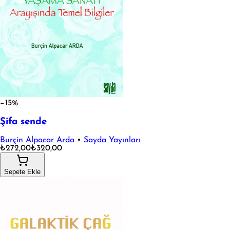
−15%
Şifa sende
Burçin Alpacar Arda
•
Sayda Yayınları
₺272,00
₺320,00
Sepete Ekle