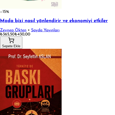
−15%
Moda bizi nasıl yönlendirir ve ekonomiyi etkiler
Zeynep Ökten
•
Sayda Yayınları
₺365,50
₺430,00
Sepete Ekle