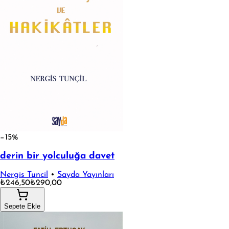
−15%
derin bir yolculuğa davet
Nergis Tuncil
•
Sayda Yayınları
₺246,50
₺290,00
Sepete Ekle