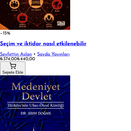
−15%
Seçim ve iktidar nasıl etkilenebilir
Seyfettin Aslan
•
Sayda Yayınları
₺374,00
₺440,00
Sepete Ekle