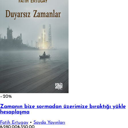
−20%
Zamanın bize sormadan üzerimize bıraktığı yükle
hesaplaşma
Fatih Ertugay
•
Sayda Yayınları
₺280,00
₺350,00