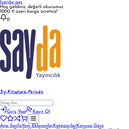
İçeriğe geç
Hoş geldiniz, değerli okurumuz
1000 tl üzeri kargo ücretsiz!¨
0
İyi Kitapların Peşinde
Giriş Yap
Kayıt Ol
Ana Sayfa
Yeni Eklenenler
Kategoriler
Konuya Göre