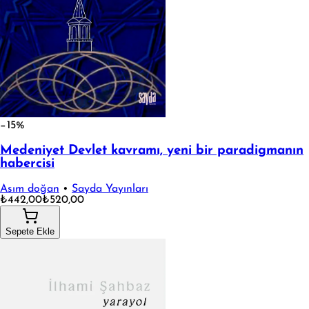
−15%
Medeniyet Devlet kavramı, yeni bir paradigmanın
habercisi
Asım doğan
•
Sayda Yayınları
₺442,00
₺520,00
Sepete Ekle