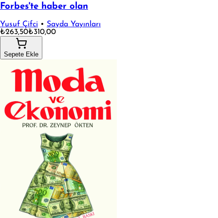
Forbes'te haber olan
Yusuf Çifci
•
Sayda Yayınları
₺263,50
₺310,00
Sepete Ekle