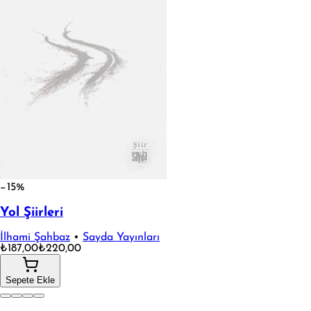
−15%
Yol Şiirleri
İlhami Şahbaz
•
Sayda Yayınları
₺187,00
₺220,00
Sepete Ekle