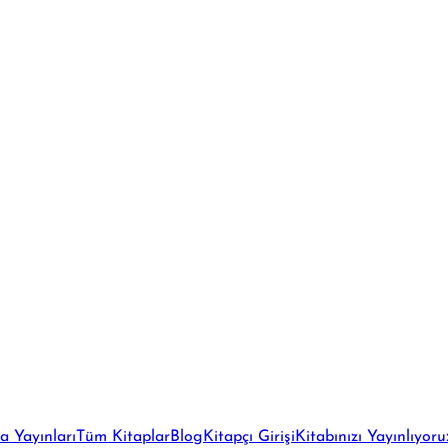
a Yayınları
Tüm Kitaplar
Blog
Kitapçı Girişi
Kitabınızı Yayınlıyoru