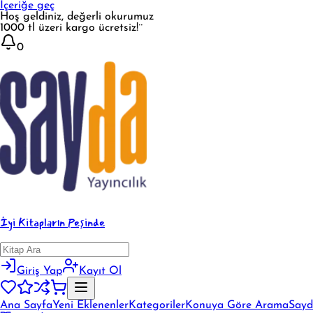
İçeriğe geç
Hoş geldiniz, değerli okurumuz
1000 tl üzeri kargo ücretsiz!¨
0
İyi Kitapların Peşinde
Giriş Yap
Kayıt Ol
Ana Sayfa
Yeni Eklenenler
Kategoriler
Konuya Göre Arama
Sayd