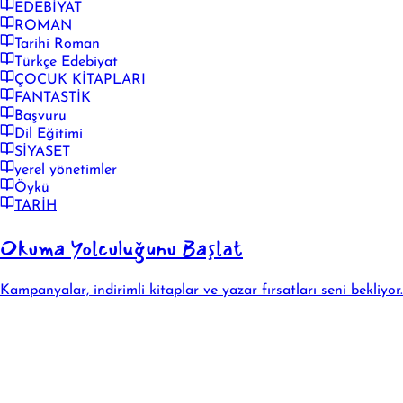
EDEBİYAT
ROMAN
Tarihi Roman
Türkçe Edebiyat
ÇOCUK KİTAPLARI
FANTASTİK
Başvuru
Dil Eğitimi
SİYASET
yerel yönetimler
Öykü
TARİH
Okuma Yolculuğunu Başlat
Kampanyalar, indirimli kitaplar ve yazar fırsatları seni bekliyor.