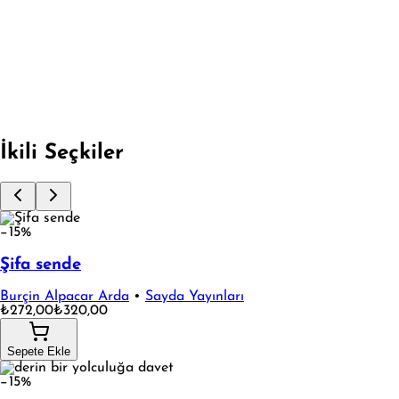
BOYAMALI - KUMRU HİKAYESİ
Fırsata Git
İkili Seçkiler
−15%
Şifa sende
Burçin Alpacar Arda
•
Sayda Yayınları
₺272,00
₺320,00
Sepete Ekle
−15%