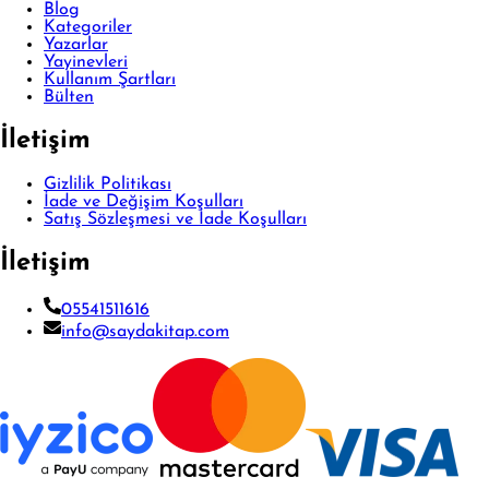
Blog
Kategoriler
Yazarlar
Yayinevleri
Kullanım Şartları
Bülten
İletişim
Gizlilik Politikası
İade ve Değişim Koşulları
Satış Sözleşmesi ve İade Koşulları
İletişim
05541511616
info@saydakitap.com