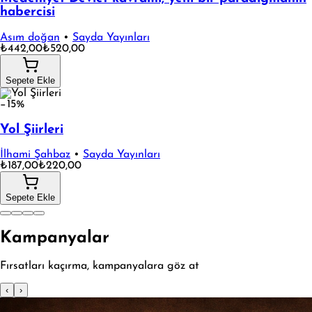
habercisi
Asım doğan
•
Sayda Yayınları
₺442,00
₺520,00
Sepete Ekle
−15%
Yol Şiirleri
İlhami Şahbaz
•
Sayda Yayınları
₺187,00
₺220,00
Sepete Ekle
Kampanyalar
Fırsatları kaçırma, kampanyalara göz at
‹
›