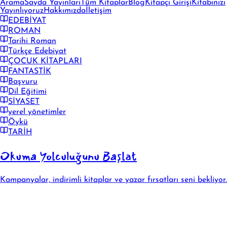
Arama
Sayda Yayınları
Tüm Kitaplar
Blog
Kitapçı Girişi
Kitabınızı
Yayınlıyoruz
Hakkımızda
İletişim
EDEBİYAT
ROMAN
Tarihi Roman
Türkçe Edebiyat
ÇOCUK KİTAPLARI
FANTASTİK
Başvuru
Dil Eğitimi
SİYASET
yerel yönetimler
Öykü
TARİH
Okuma Yolculuğunu Başlat
Kampanyalar, indirimli kitaplar ve yazar fırsatları seni bekliyor.