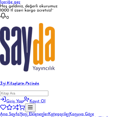
İçeriğe geç
Hoş geldiniz, değerli okurumuz
1000 tl üzeri kargo ücretsiz!¨
0
İyi Kitapların Peşinde
Giriş Yap
Kayıt Ol
Ana Sayfa
Yeni Eklenenler
Kategoriler
Konuya Göre