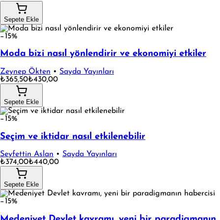
Sepete Ekle
−15%
Moda bizi nasıl yönlendirir ve ekonomiyi etkiler
Zeynep Ökten
•
Sayda Yayınları
₺365,50
₺430,00
Sepete Ekle
−15%
Seçim ve iktidar nasıl etkilenebilir
Seyfettin Aslan
•
Sayda Yayınları
₺374,00
₺440,00
Sepete Ekle
−15%
Medeniyet Devlet kavramı, yeni bir paradigmanın