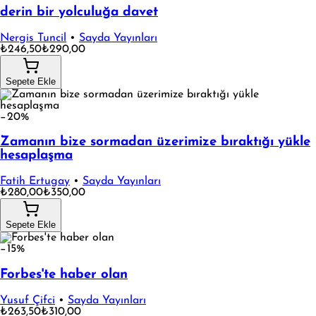
derin bir yolculuğa davet
Nergis Tuncil
•
Sayda Yayınları
₺246,50
₺290,00
Sepete Ekle
−20%
Zamanın bize sormadan üzerimize bıraktığı yükle
hesaplaşma
Fatih Ertugay
•
Sayda Yayınları
₺280,00
₺350,00
Sepete Ekle
−15%
Forbes'te haber olan
Yusuf Çifci
•
Sayda Yayınları
₺263,50
₺310,00