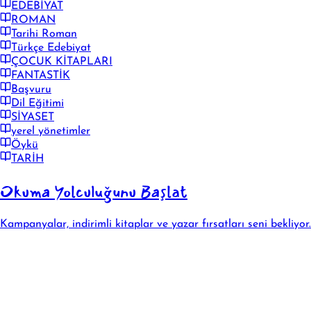
EDEBİYAT
ROMAN
Tarihi Roman
Türkçe Edebiyat
ÇOCUK KİTAPLARI
FANTASTİK
Başvuru
Dil Eğitimi
SİYASET
yerel yönetimler
Öykü
TARİH
Okuma Yolculuğunu Başlat
Kampanyalar, indirimli kitaplar ve yazar fırsatları seni bekliyor.