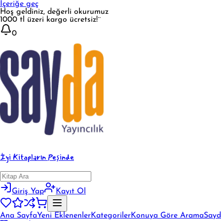
İçeriğe geç
Hoş geldiniz, değerli okurumuz
1000 tl üzeri kargo ücretsiz!¨
0
İyi Kitapların Peşinde
Giriş Yap
Kayıt Ol
Ana Sayfa
Yeni Eklenenler
Kategoriler
Konuya Göre Arama
Sayd