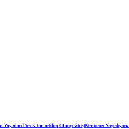
a Yayınları
Tüm Kitaplar
Blog
Kitapçı Girişi
Kitabınızı Yayınlıyoru