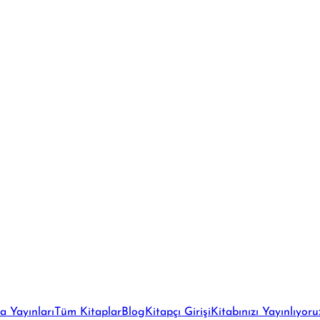
a Yayınları
Tüm Kitaplar
Blog
Kitapçı Girişi
Kitabınızı Yayınlıyoru