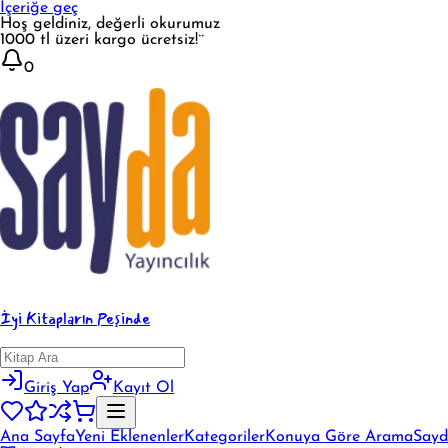
İçeriğe geç
Hoş geldiniz, değerli okurumuz
1000 tl üzeri kargo ücretsiz!¨
0
İyi Kitapların Peşinde
Giriş Yap
Kayıt Ol
Ana Sayfa
Yeni Eklenenler
Kategoriler
Konuya Göre Arama
Sayd