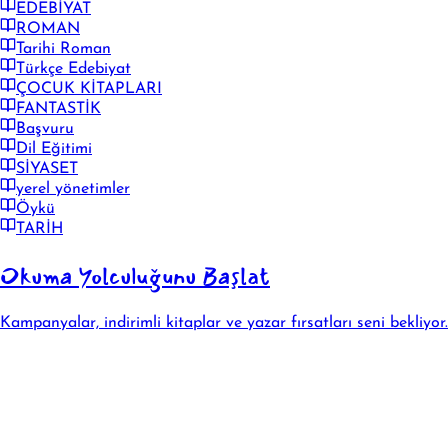
EDEBİYAT
ROMAN
Tarihi Roman
Türkçe Edebiyat
ÇOCUK KİTAPLARI
FANTASTİK
Başvuru
Dil Eğitimi
SİYASET
yerel yönetimler
Öykü
TARİH
Okuma Yolculuğunu Başlat
Kampanyalar, indirimli kitaplar ve yazar fırsatları seni bekliyor.