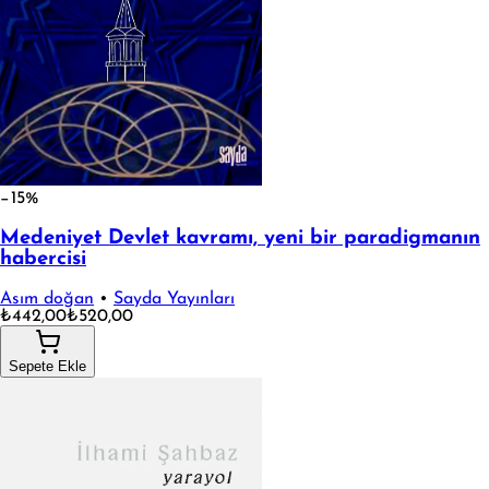
−15%
Medeniyet Devlet kavramı, yeni bir paradigmanın
habercisi
Asım doğan
•
Sayda Yayınları
₺442,00
₺520,00
Sepete Ekle