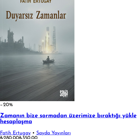
−20%
Zamanın bize sormadan üzerimize bıraktığı yükle
hesaplaşma
Fatih Ertugay
•
Sayda Yayınları
₺280,00
₺350,00