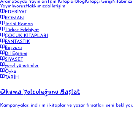
Arama
Sayda Yayınları
Tüm Kitaplar
Blog
Kitapçı Girişi
Kitabınızı
Yayınlıyoruz
Hakkımızda
İletişim
EDEBİYAT
ROMAN
Tarihi Roman
Türkçe Edebiyat
ÇOCUK KİTAPLARI
FANTASTİK
Başvuru
Dil Eğitimi
SİYASET
yerel yönetimler
Öykü
TARİH
Okuma Yolculuğunu Başlat
Kampanyalar, indirimli kitaplar ve yazar fırsatları seni bekliyor.