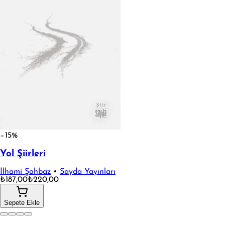
−15%
Yol Şiirleri
İlhami Şahbaz
•
Sayda Yayınları
₺187,00
₺220,00
Sepete Ekle