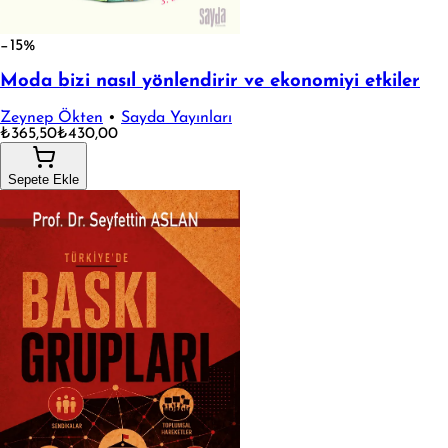
−15%
Moda bizi nasıl yönlendirir ve ekonomiyi etkiler
Zeynep Ökten
•
Sayda Yayınları
₺365,50
₺430,00
Sepete Ekle