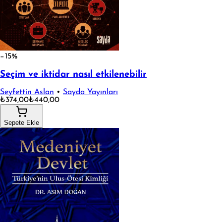
−15%
Seçim ve iktidar nasıl etkilenebilir
Seyfettin Aslan
•
Sayda Yayınları
₺374,00
₺440,00
Sepete Ekle