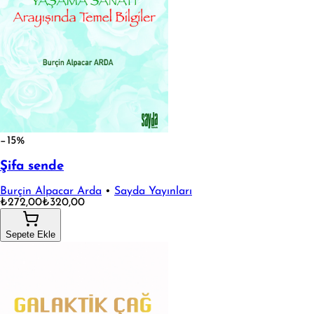
−15%
Şifa sende
Burçin Alpacar Arda
•
Sayda Yayınları
₺272,00
₺320,00
Sepete Ekle