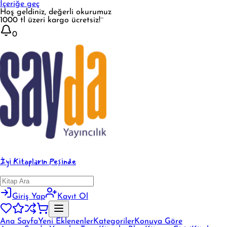
İçeriğe geç
Hoş geldiniz, değerli okurumuz
1000 tl üzeri kargo ücretsiz!¨
0
İyi Kitapların Peşinde
Giriş Yap
Kayıt Ol
Ana Sayfa
Yeni Eklenenler
Kategoriler
Konuya Göre