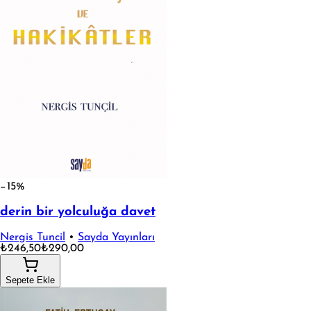
−15%
derin bir yolculuğa davet
Nergis Tuncil
•
Sayda Yayınları
₺246,50
₺290,00
Sepete Ekle