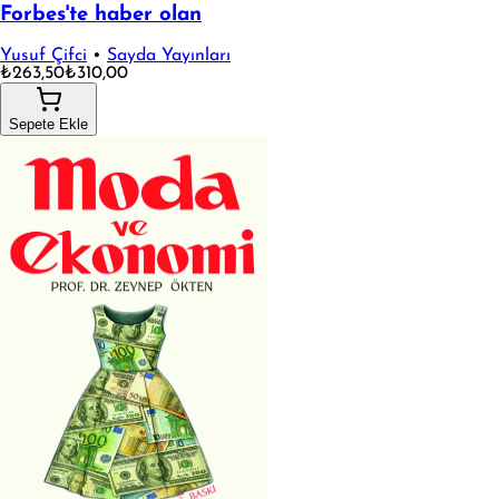
Forbes'te haber olan
Yusuf Çifci
•
Sayda Yayınları
₺263,50
₺310,00
Sepete Ekle