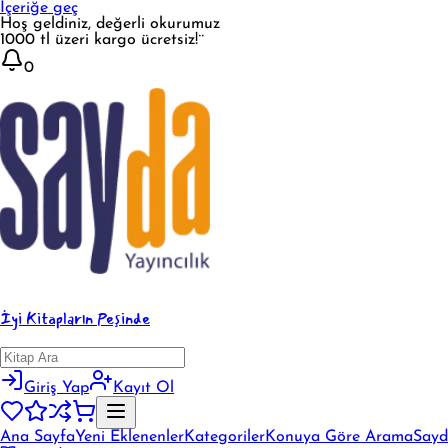
İçeriğe geç
Hoş geldiniz, değerli okurumuz
1000 tl üzeri kargo ücretsiz!¨
0
İyi Kitapların Peşinde
Giriş Yap
Kayıt Ol
Ana Sayfa
Yeni Eklenenler
Kategoriler
Konuya Göre Arama
Sayd