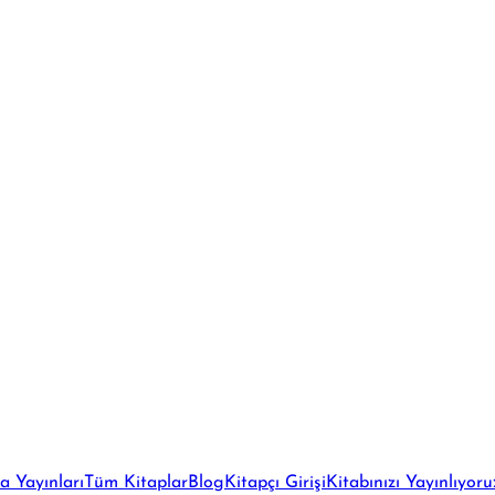
a Yayınları
Tüm Kitaplar
Blog
Kitapçı Girişi
Kitabınızı Yayınlıyoru