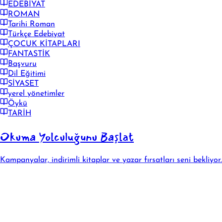
EDEBİYAT
ROMAN
Tarihi Roman
Türkçe Edebiyat
ÇOCUK KİTAPLARI
FANTASTİK
Başvuru
Dil Eğitimi
SİYASET
yerel yönetimler
Öykü
TARİH
Okuma Yolculuğunu Başlat
Kampanyalar, indirimli kitaplar ve yazar fırsatları seni bekliyor.