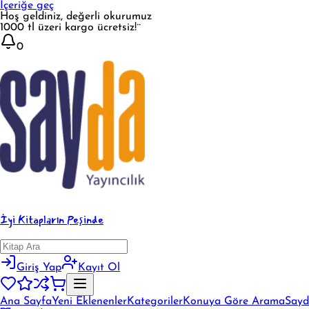
İçeriğe geç
Hoş geldiniz, değerli okurumuz
1000 tl üzeri kargo ücretsiz!¨
0
İyi Kitapların Peşinde
Giriş Yap
Kayıt Ol
Ana Sayfa
Yeni Eklenenler
Kategoriler
Konuya Göre Arama
Sayd