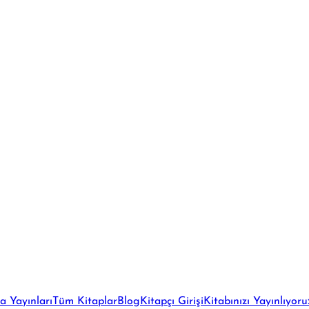
a Yayınları
Tüm Kitaplar
Blog
Kitapçı Girişi
Kitabınızı Yayınlıyoru