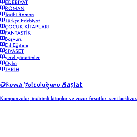
EDEBİYAT
ROMAN
Tarihi Roman
Türkçe Edebiyat
ÇOCUK KİTAPLARI
FANTASTİK
Başvuru
Dil Eğitimi
SİYASET
yerel yönetimler
Öykü
TARİH
Okuma Yolculuğunu Başlat
Kampanyalar, indirimli kitaplar ve yazar fırsatları seni bekliyor.