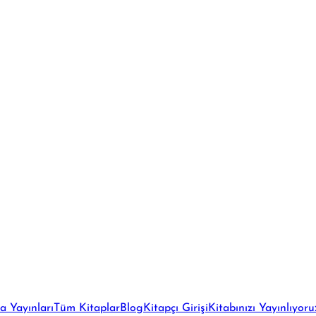
a Yayınları
Tüm Kitaplar
Blog
Kitapçı Girişi
Kitabınızı Yayınlıyoru