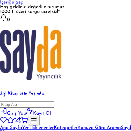
İçeriğe geç
Hoş geldiniz, değerli okurumuz
1000 tl üzeri kargo ücretsiz!¨
0
İyi Kitapların Peşinde
Giriş Yap
Kayıt Ol
Ana Sayfa
Yeni Eklenenler
Kategoriler
Konuya Göre Arama
Sayd