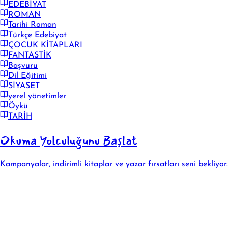
EDEBİYAT
ROMAN
Tarihi Roman
Türkçe Edebiyat
ÇOCUK KİTAPLARI
FANTASTİK
Başvuru
Dil Eğitimi
SİYASET
yerel yönetimler
Öykü
TARİH
Okuma Yolculuğunu Başlat
Kampanyalar, indirimli kitaplar ve yazar fırsatları seni bekliyor.