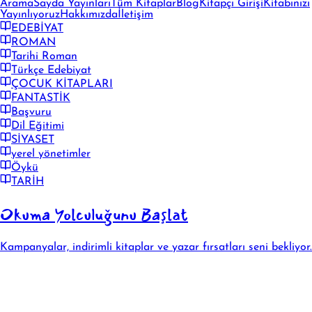
Arama
Sayda Yayınları
Tüm Kitaplar
Blog
Kitapçı Girişi
Kitabınızı
Yayınlıyoruz
Hakkımızda
İletişim
EDEBİYAT
ROMAN
Tarihi Roman
Türkçe Edebiyat
ÇOCUK KİTAPLARI
FANTASTİK
Başvuru
Dil Eğitimi
SİYASET
yerel yönetimler
Öykü
TARİH
Okuma Yolculuğunu Başlat
Kampanyalar, indirimli kitaplar ve yazar fırsatları seni bekliyor.