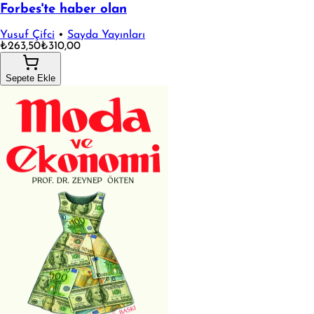
Forbes'te haber olan
Yusuf Çifci
•
Sayda Yayınları
₺263,50
₺310,00
Sepete Ekle