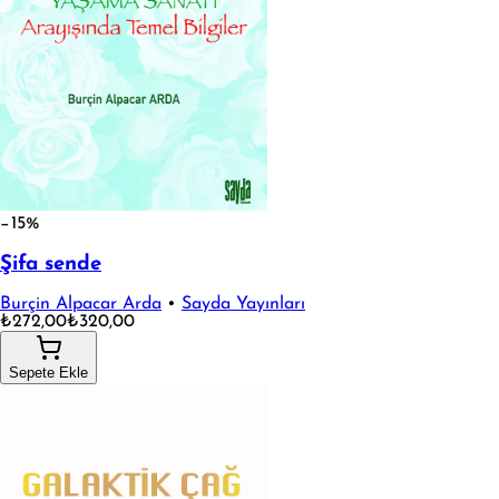
−15%
Şifa sende
Burçin Alpacar Arda
•
Sayda Yayınları
₺272,00
₺320,00
Sepete Ekle