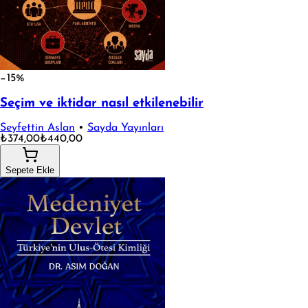
−15%
Seçim ve iktidar nasıl etkilenebilir
Seyfettin Aslan
•
Sayda Yayınları
₺374,00
₺440,00
Sepete Ekle