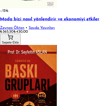
−15%
Moda bizi nasıl yönlendirir ve ekonomiyi etkiler
Zeynep Ökten
•
Sayda Yayınları
₺365,50
₺430,00
Sepete Ekle