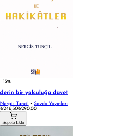
−15%
derin bir yolculuğa davet
Nergis Tuncil
•
Sayda Yayınları
₺246,50
₺290,00
Sepete Ekle