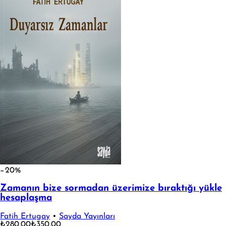
−20%
Zamanın bize sormadan üzerimize bıraktığı yükle
hesaplaşma
Fatih Ertugay
•
Sayda Yayınları
₺280,00
₺350,00