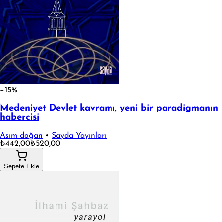
−15%
Medeniyet Devlet kavramı, yeni bir paradigmanın
habercisi
Asım doğan
•
Sayda Yayınları
₺442,00
₺520,00
Sepete Ekle