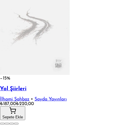
−15%
Yol Şiirleri
İlhami Şahbaz
•
Sayda Yayınları
₺187,00
₺220,00
Sepete Ekle