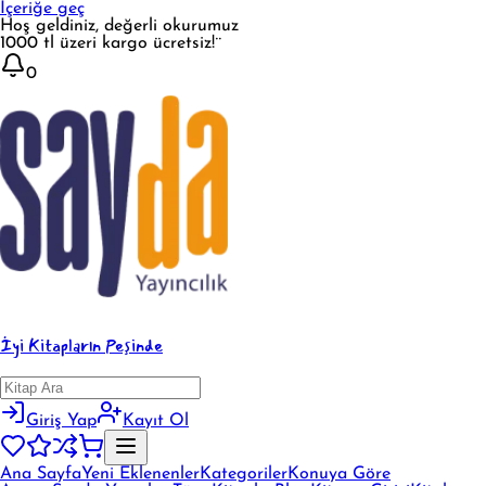
İçeriğe geç
Hoş geldiniz, değerli okurumuz
1000 tl üzeri kargo ücretsiz!¨
0
İyi Kitapların Peşinde
Giriş Yap
Kayıt Ol
Ana Sayfa
Yeni Eklenenler
Kategoriler
Konuya Göre