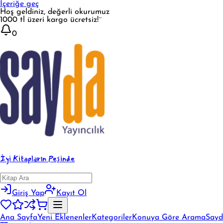
İçeriğe geç
Hoş geldiniz, değerli okurumuz
1000 tl üzeri kargo ücretsiz!¨
0
İyi Kitapların Peşinde
Giriş Yap
Kayıt Ol
Ana Sayfa
Yeni Eklenenler
Kategoriler
Konuya Göre Arama
Sayd