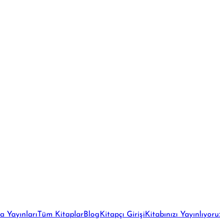
a Yayınları
Tüm Kitaplar
Blog
Kitapçı Girişi
Kitabınızı Yayınlıyoru