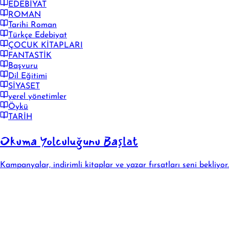
EDEBİYAT
ROMAN
Tarihi Roman
Türkçe Edebiyat
ÇOCUK KİTAPLARI
FANTASTİK
Başvuru
Dil Eğitimi
SİYASET
yerel yönetimler
Öykü
TARİH
Okuma Yolculuğunu Başlat
Kampanyalar, indirimli kitaplar ve yazar fırsatları seni bekliyor.