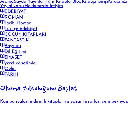
Arama
Sayda Yayınları
Tüm Kitaplar
Blog
Kitapçı Girişi
Kitabınızı
Yayınlıyoruz
Hakkımızda
İletişim
EDEBİYAT
ROMAN
Tarihi Roman
Türkçe Edebiyat
ÇOCUK KİTAPLARI
FANTASTİK
Başvuru
Dil Eğitimi
SİYASET
yerel yönetimler
Öykü
TARİH
Okuma Yolculuğunu Başlat
Kampanyalar, indirimli kitaplar ve yazar fırsatları seni bekliyor.