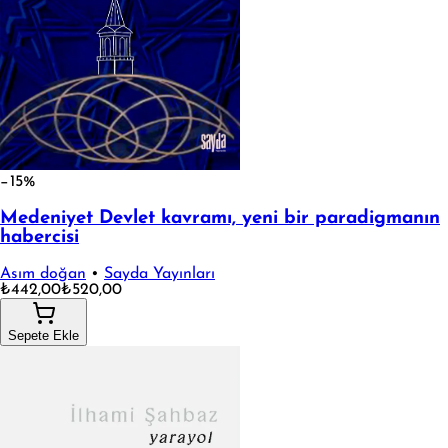
−15%
Medeniyet Devlet kavramı, yeni bir paradigmanın
habercisi
Asım doğan
•
Sayda Yayınları
₺442,00
₺520,00
Sepete Ekle