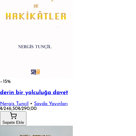
−15%
derin bir yolculuğa davet
Nergis Tuncil
•
Sayda Yayınları
₺246,50
₺290,00
Sepete Ekle