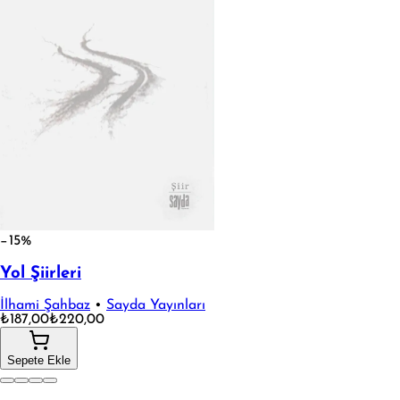
−15%
Yol Şiirleri
İlhami Şahbaz
•
Sayda Yayınları
₺187,00
₺220,00
Sepete Ekle