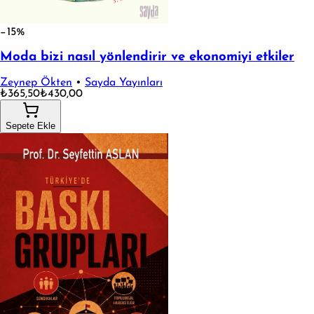
−15%
Moda bizi nasıl yönlendirir ve ekonomiyi etkiler
Zeynep Ökten
•
Sayda Yayınları
₺365,50
₺430,00
Sepete Ekle