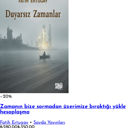
−20%
Zamanın bize sormadan üzerimize bıraktığı yükle
hesaplaşma
Fatih Ertugay
•
Sayda Yayınları
₺280,00
₺350,00