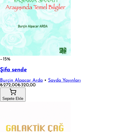
−15%
Şifa sende
Burçin Alpacar Arda
•
Sayda Yayınları
₺272,00
₺320,00
Sepete Ekle