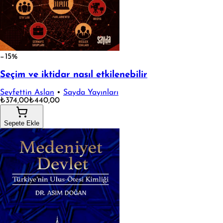
−15%
Seçim ve iktidar nasıl etkilenebilir
Seyfettin Aslan
•
Sayda Yayınları
₺374,00
₺440,00
Sepete Ekle