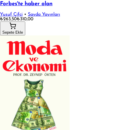
Forbes'te haber olan
Yusuf Çifci
•
Sayda Yayınları
₺263,50
₺310,00
Sepete Ekle