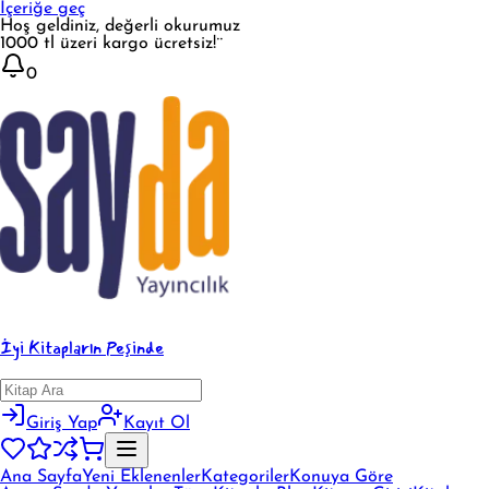
İçeriğe geç
Hoş geldiniz, değerli okurumuz
1000 tl üzeri kargo ücretsiz!¨
0
İyi Kitapların Peşinde
Giriş Yap
Kayıt Ol
Ana Sayfa
Yeni Eklenenler
Kategoriler
Konuya Göre