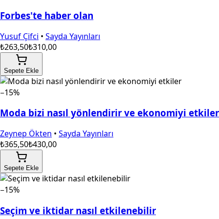
Forbes'te haber olan
Yusuf Çifci
•
Sayda Yayınları
₺263,50
₺310,00
Sepete Ekle
−15%
Moda bizi nasıl yönlendirir ve ekonomiyi etkiler
Zeynep Ökten
•
Sayda Yayınları
₺365,50
₺430,00
Sepete Ekle
−15%
Seçim ve iktidar nasıl etkilenebilir