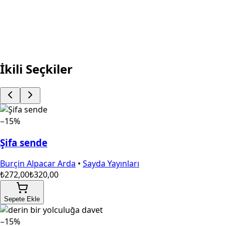
Fırsata Git
BOYAMALI - KUMRU HİKAYESİ
Fırsata Git
İkili Seçkiler
−15%
Şifa sende
Burçin Alpacar Arda
•
Sayda Yayınları
₺272,00
₺320,00
Sepete Ekle
−15%