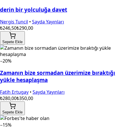
derin bir yolculuğa davet
Nergis Tuncil
•
Sayda Yayınları
₺246,50
₺290,00
Sepete Ekle
−20%
Zamanın bize sormadan üzerimize bıraktığı
yükle hesaplaşma
Fatih Ertugay
•
Sayda Yayınları
₺280,00
₺350,00
Sepete Ekle
−15%