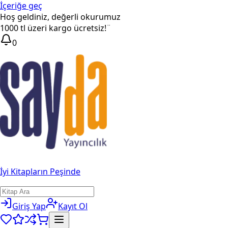
İçeriğe geç
Hoş geldiniz, değerli okurumuz
1000 tl üzeri kargo ücretsiz!¨
0
İyi Kitapların Peşinde
Giriş Yap
Kayıt Ol