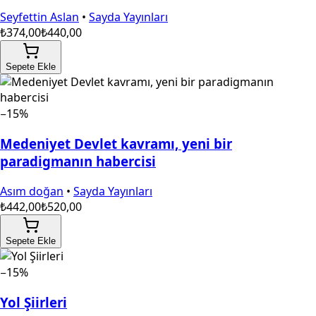
Seyfettin Aslan
•
Sayda Yayınları
₺374,00
₺440,00
Sepete Ekle
−15%
Medeniyet Devlet kavramı, yeni bir
paradigmanın habercisi
Asım doğan
•
Sayda Yayınları
₺442,00
₺520,00
Sepete Ekle
−15%
Yol Şiirleri