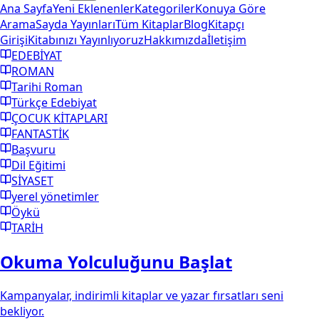
Ana Sayfa
Yeni Eklenenler
Kategoriler
Konuya Göre
Arama
Sayda Yayınları
Tüm Kitaplar
Blog
Kitapçı
Girişi
Kitabınızı Yayınlıyoruz
Hakkımızda
İletişim
EDEBİYAT
ROMAN
Tarihi Roman
Türkçe Edebiyat
ÇOCUK KİTAPLARI
FANTASTİK
Başvuru
Dil Eğitimi
SİYASET
yerel yönetimler
Öykü
TARİH
Okuma Yolculuğunu Başlat
Kampanyalar, indirimli kitaplar ve yazar fırsatları seni
bekliyor.