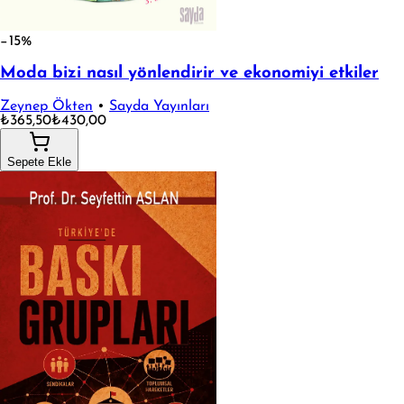
−15%
Moda bizi nasıl yönlendirir ve ekonomiyi etkiler
Zeynep Ökten
•
Sayda Yayınları
₺365,50
₺430,00
Sepete Ekle