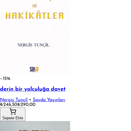
−15%
derin bir yolculuğa davet
Nergis Tuncil
•
Sayda Yayınları
₺246,50
₺290,00
Sepete Ekle