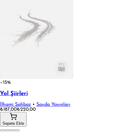
−15%
Yol Şiirleri
İlhami Şahbaz
•
Sayda Yayınları
₺187,00
₺220,00
Sepete Ekle