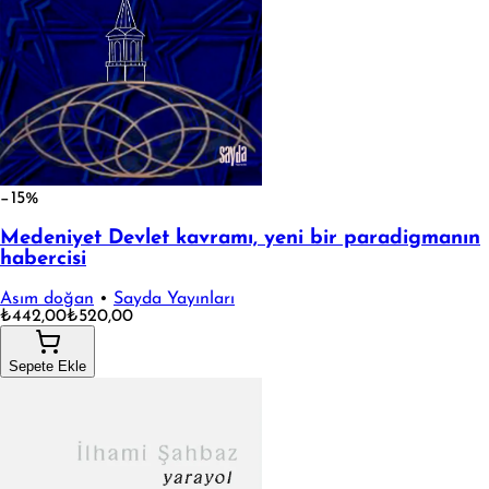
−15%
Medeniyet Devlet kavramı, yeni bir paradigmanın
habercisi
Asım doğan
•
Sayda Yayınları
₺442,00
₺520,00
Sepete Ekle