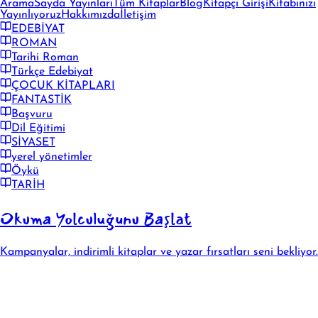
Arama
Sayda Yayınları
Tüm Kitaplar
Blog
Kitapçı Girişi
Kitabınızı
Yayınlıyoruz
Hakkımızda
İletişim
EDEBİYAT
ROMAN
Tarihi Roman
Türkçe Edebiyat
ÇOCUK KİTAPLARI
FANTASTİK
Başvuru
Dil Eğitimi
SİYASET
yerel yönetimler
Öykü
TARİH
Okuma Yolculuğunu Başlat
Kampanyalar, indirimli kitaplar ve yazar fırsatları seni bekliyor.