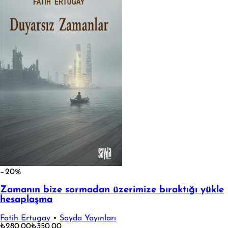
−20%
Zamanın bize sormadan üzerimize bıraktığı yükle
hesaplaşma
Fatih Ertugay
•
Sayda Yayınları
₺280,00
₺350,00