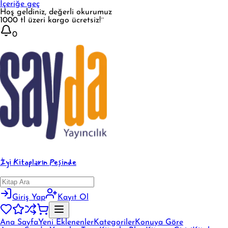
İçeriğe geç
Hoş geldiniz, değerli okurumuz
1000 tl üzeri kargo ücretsiz!¨
0
İyi Kitapların Peşinde
Giriş Yap
Kayıt Ol
Ana Sayfa
Yeni Eklenenler
Kategoriler
Konuya Göre