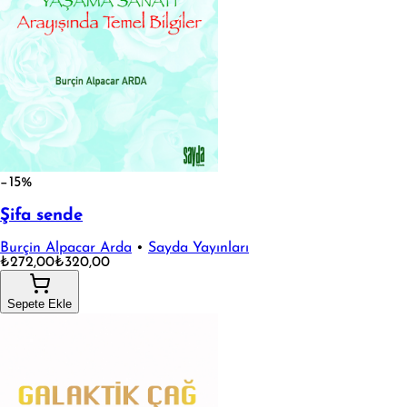
−15%
Şifa sende
Burçin Alpacar Arda
•
Sayda Yayınları
₺272,00
₺320,00
Sepete Ekle