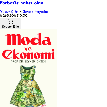
Forbes'te haber olan
Yusuf Çifci
•
Sayda Yayınları
₺263,50
₺310,00
Sepete Ekle