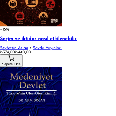
−15%
Seçim ve iktidar nasıl etkilenebilir
Seyfettin Aslan
•
Sayda Yayınları
₺374,00
₺440,00
Sepete Ekle