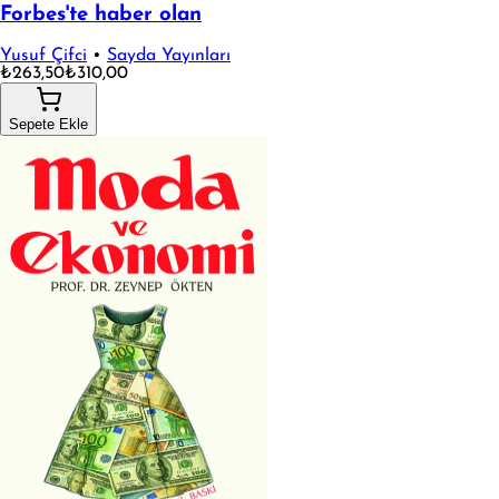
Forbes'te haber olan
Yusuf Çifci
•
Sayda Yayınları
₺263,50
₺310,00
Sepete Ekle