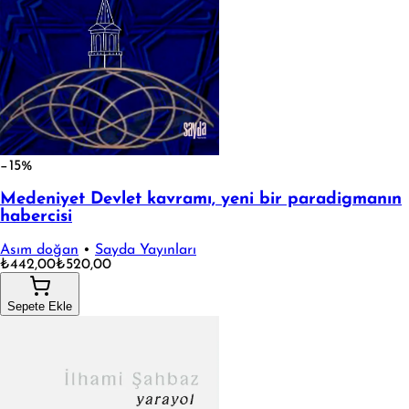
−15%
Medeniyet Devlet kavramı, yeni bir paradigmanın
habercisi
Asım doğan
•
Sayda Yayınları
₺442,00
₺520,00
Sepete Ekle