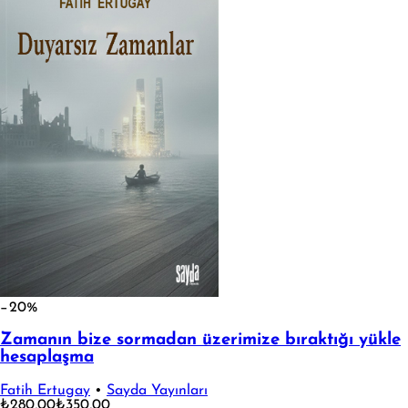
−20%
Zamanın bize sormadan üzerimize bıraktığı yükle
hesaplaşma
Fatih Ertugay
•
Sayda Yayınları
₺280,00
₺350,00