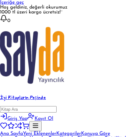
İçeriğe geç
Hoş geldiniz, değerli okurumuz
1000 tl üzeri kargo ücretsiz!¨
0
İyi Kitapların Peşinde
Giriş Yap
Kayıt Ol
Ana Sayfa
Yeni Eklenenler
Kategoriler
Konuya Göre