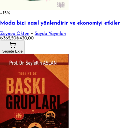
−15%
Moda bizi nasıl yönlendirir ve ekonomiyi etkiler
Zeynep Ökten
•
Sayda Yayınları
₺365,50
₺430,00
Sepete Ekle