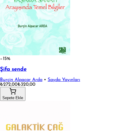
−15%
Şifa sende
Burçin Alpacar Arda
•
Sayda Yayınları
₺272,00
₺320,00
Sepete Ekle