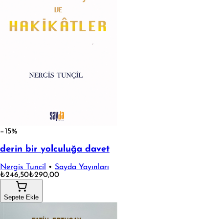
−15%
derin bir yolculuğa davet
Nergis Tuncil
•
Sayda Yayınları
₺246,50
₺290,00
Sepete Ekle