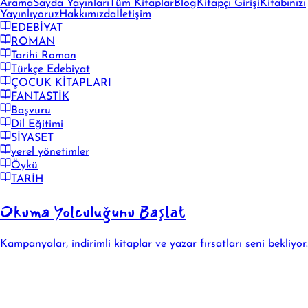
Arama
Sayda Yayınları
Tüm Kitaplar
Blog
Kitapçı Girişi
Kitabınızı
Yayınlıyoruz
Hakkımızda
İletişim
EDEBİYAT
ROMAN
Tarihi Roman
Türkçe Edebiyat
ÇOCUK KİTAPLARI
FANTASTİK
Başvuru
Dil Eğitimi
SİYASET
yerel yönetimler
Öykü
TARİH
Okuma Yolculuğunu Başlat
Kampanyalar, indirimli kitaplar ve yazar fırsatları seni bekliyor.