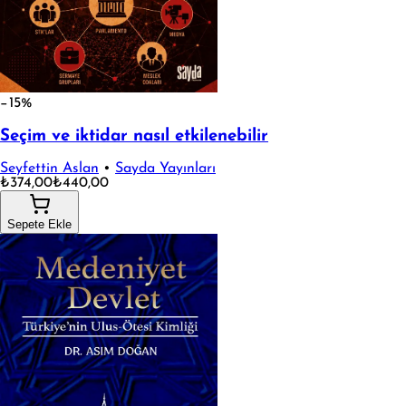
−15%
Seçim ve iktidar nasıl etkilenebilir
Seyfettin Aslan
•
Sayda Yayınları
₺374,00
₺440,00
Sepete Ekle