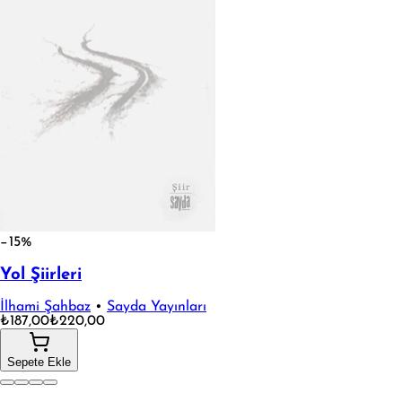
−15%
Yol Şiirleri
İlhami Şahbaz
•
Sayda Yayınları
₺187,00
₺220,00
Sepete Ekle