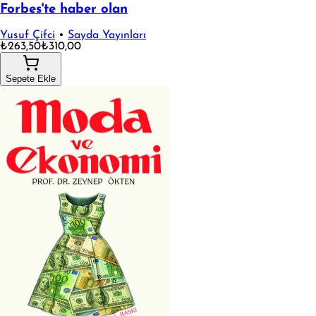
Forbes'te haber olan
Yusuf Çifci
•
Sayda Yayınları
₺263,50
₺310,00
Sepete Ekle