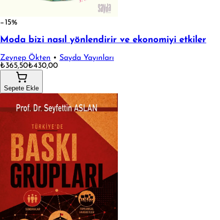
−15%
Moda bizi nasıl yönlendirir ve ekonomiyi etkiler
Zeynep Ökten
•
Sayda Yayınları
₺365,50
₺430,00
Sepete Ekle