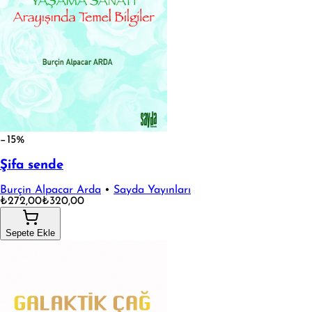
−15%
Şifa sende
Burçin Alpacar Arda
•
Sayda Yayınları
₺272,00
₺320,00
Sepete Ekle