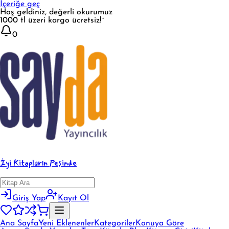
İçeriğe geç
Hoş geldiniz, değerli okurumuz
1000 tl üzeri kargo ücretsiz!¨
0
İyi Kitapların Peşinde
Giriş Yap
Kayıt Ol
Ana Sayfa
Yeni Eklenenler
Kategoriler
Konuya Göre