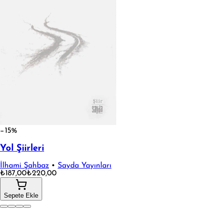
−15%
Yol Şiirleri
İlhami Şahbaz
•
Sayda Yayınları
₺187,00
₺220,00
Sepete Ekle