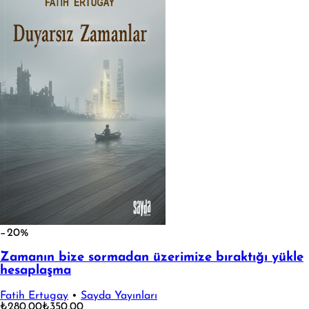
−20%
Zamanın bize sormadan üzerimize bıraktığı yükle
hesaplaşma
Fatih Ertugay
•
Sayda Yayınları
₺280,00
₺350,00