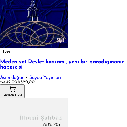
−15%
Medeniyet Devlet kavramı, yeni bir paradigmanın
habercisi
Asım doğan
•
Sayda Yayınları
₺442,00
₺520,00
Sepete Ekle