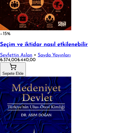
−15%
Seçim ve iktidar nasıl etkilenebilir
Seyfettin Aslan
•
Sayda Yayınları
₺374,00
₺440,00
Sepete Ekle