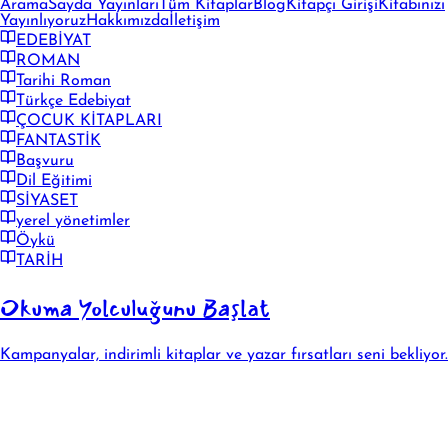
Arama
Sayda Yayınları
Tüm Kitaplar
Blog
Kitapçı Girişi
Kitabınızı
Yayınlıyoruz
Hakkımızda
İletişim
EDEBİYAT
ROMAN
Tarihi Roman
Türkçe Edebiyat
ÇOCUK KİTAPLARI
FANTASTİK
Başvuru
Dil Eğitimi
SİYASET
yerel yönetimler
Öykü
TARİH
Okuma Yolculuğunu Başlat
Kampanyalar, indirimli kitaplar ve yazar fırsatları seni bekliyor.