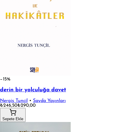
−15%
derin bir yolculuğa davet
Nergis Tuncil
•
Sayda Yayınları
₺246,50
₺290,00
Sepete Ekle