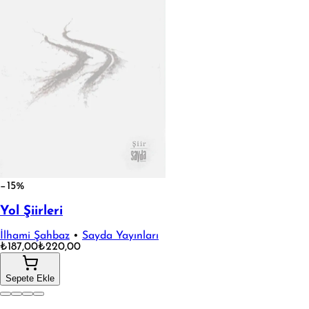
−15%
Yol Şiirleri
İlhami Şahbaz
•
Sayda Yayınları
₺187,00
₺220,00
Sepete Ekle