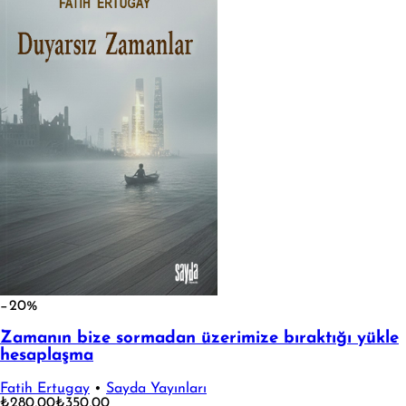
−20%
Zamanın bize sormadan üzerimize bıraktığı yükle
hesaplaşma
Fatih Ertugay
•
Sayda Yayınları
₺280,00
₺350,00