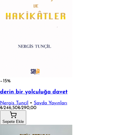
−15%
derin bir yolculuğa davet
Nergis Tuncil
•
Sayda Yayınları
₺246,50
₺290,00
Sepete Ekle