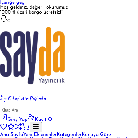
İçeriğe geç
Hoş geldiniz, değerli okurumuz
1000 tl üzeri kargo ücretsiz!¨
0
İyi Kitapların Peşinde
Giriş Yap
Kayıt Ol
Ana Sayfa
Yeni Eklenenler
Kategoriler
Konuya Göre