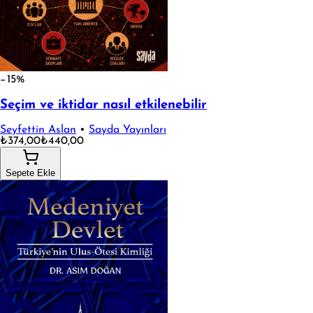
−15%
Seçim ve iktidar nasıl etkilenebilir
Seyfettin Aslan
•
Sayda Yayınları
₺374,00
₺440,00
Sepete Ekle