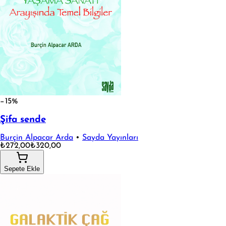
−15%
Şifa sende
Burçin Alpacar Arda
•
Sayda Yayınları
₺272,00
₺320,00
Sepete Ekle