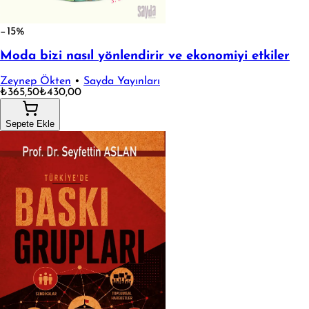
−15%
Moda bizi nasıl yönlendirir ve ekonomiyi etkiler
Zeynep Ökten
•
Sayda Yayınları
₺365,50
₺430,00
Sepete Ekle