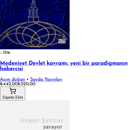
−15%
Medeniyet Devlet kavramı, yeni bir paradigmanın
habercisi
Asım doğan
•
Sayda Yayınları
₺442,00
₺520,00
Sepete Ekle