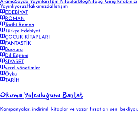
Arama
Sayda Yayınları
Tüm Kitaplar
Blog
Kitapçı Girişi
Kitabınızı
Yayınlıyoruz
Hakkımızda
İletişim
EDEBİYAT
ROMAN
Tarihi Roman
Türkçe Edebiyat
ÇOCUK KİTAPLARI
FANTASTİK
Başvuru
Dil Eğitimi
SİYASET
yerel yönetimler
Öykü
TARİH
Okuma Yolculuğunu Başlat
Kampanyalar, indirimli kitaplar ve yazar fırsatları seni bekliyor.