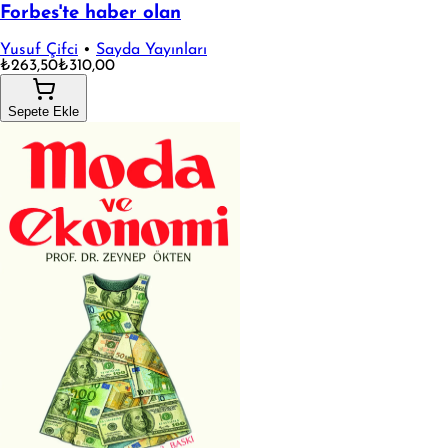
Forbes'te haber olan
Yusuf Çifci
•
Sayda Yayınları
₺263,50
₺310,00
Sepete Ekle